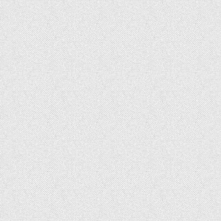
godesign
26
Logodesign