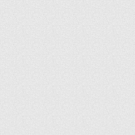
nalservice NEUMEYER – Lo
 Logodesign
Kommunalservice Neumeyer, D | 86556 Großhausen
20
www.kommunalservice-neumeyer.de